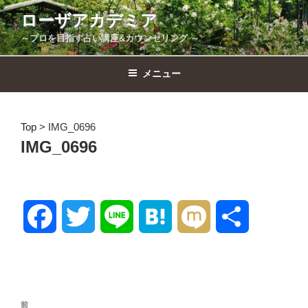
コ
ローザアカデミア
ン
～プロを目指す占い講座&カウンセリング ～
テ
ン
ツ
メニュー
へ
ス
キ
Top
>
IMG_0696
ッ
IMG_0696
プ
F
T
L
H
M
共
a
w
i
a
i
有
c
i
n
t
x
投
前
前