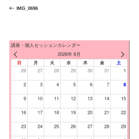
稿
e
t
e
e
i
の
IMG_0696
ナ
投
b
t
n
ビ
稿
ゲ
o
e
a
ー
講座・個人セッションカレンダー
シ
o
r
2026年 8月
ョ
日
月
火
水
木
金
土
k
ン
26
27
28
29
30
31
1
2
3
4
5
6
7
8
9
10
11
12
13
14
15
16
17
18
19
20
21
22
23
24
25
26
27
28
29