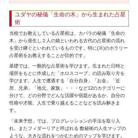
ユダヤの秘儀「生命の木」から生まれた占星
術
当校でお教えしている占星術は、カバラの秘儀「生命の
木」から発生し２人の娘といわれる古代の占星術の流れ
を受け継ぐといわれているものです。特に(Ⅲ)のホラリー
占星術をお教えすることが目的です。
基礎では、一般的な占星術を学びます。生まれた日時と
場所をもとに作成した「ホロスコープ」の読み取り方を
学びます。人生で遭遇する「自分自身」「お金」「近
所、兄弟」「地元、家族」・・・など12のカテゴリーに
分けて、どの分野でどんな活躍や宿題があるか、自分の
性格や才能、人生で乗り越えることなどを読み解きま
す。
「未来予想」では、プログレッションの手法を取り入
れ、またフィダーリアと呼ばれる 数秘術の人生マップの
ような、大きな流れをつかむためのマップを学びます。