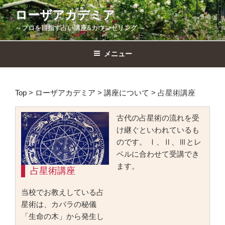
コ
ローザアカデミア
ン
～プロを目指す占い講座&カウンセリング ～
テ
ン
ツ
メニュー
へ
ス
キ
Top
>
ローザアカデミア
>
講座について
>
占星術講座
ッ
プ
古代の占星術の流れを受
け継ぐといわれているも
のです。 Ⅰ、Ⅱ、Ⅲとレ
ベルに合わせて受講でき
ます。
占星術講座
当校でお教えしている占
星術は、カバラの秘儀
「生命の木」から発生し