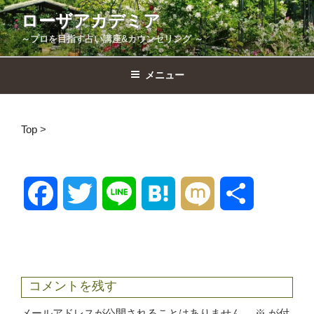
コ
ローザアカデミア
ン
～プロを目指す占い講座&カウンセリング ～
テ
ン
ツ
メニュー
へ
ス
キ
Top
>
ッ
プ
F
T
L
H
M
共
a
w
i
a
i
有
c
i
n
t
x
コメントを残す
e
t
e
e
i
メールアドレスが公開されることはありません。
※
が付