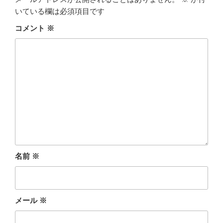
b
t
n
いている欄は必須項目です
コメント
※
o
e
a
o
r
k
名前
※
メール
※