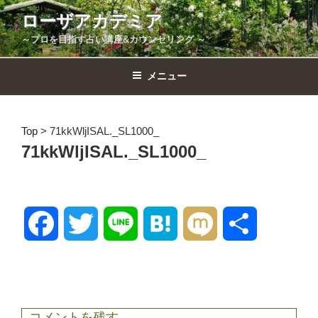
コ
ローザアカデミア
ン
～プロを目指す占い講座&カウンセリング ～
テ
ン
ツ
メニュー
へ
ス
キ
Top
>
71kkWljISAL._SL1000_
ッ
71kkWljISAL._SL1000_
プ
F
T
L
H
M
共
a
w
i
a
i
有
c
i
n
t
x
コメントを残す