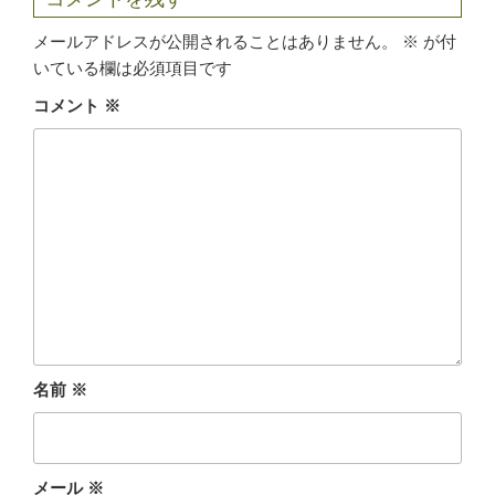
e
t
e
e
i
メールアドレスが公開されることはありません。
※
が付
b
t
n
いている欄は必須項目です
コメント
※
o
e
a
o
r
k
名前
※
メール
※