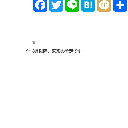
F
T
L
H
M
a
w
i
a
i
c
i
n
t
x
投
前
前
e
t
e
e
i
稿
の
8月以降、東京の予定です
投
ナ
b
t
n
稿
ビ
o
e
a
ゲ
o
r
ー
シ
k
ョ
ン