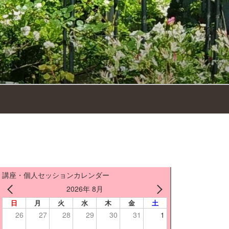
講座・個人セッションカレンダー
2026年 8月
日
月
火
水
木
金
土
26
27
28
29
30
31
1