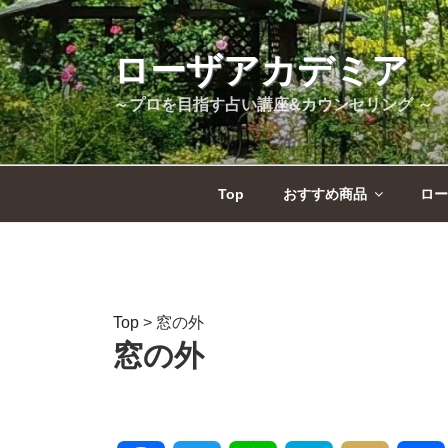
コ
ン
テ
ローザアカデミア
ン
～プロを目指す占い講座&カウンセリング ～
ツ
へ
ス
キ
Top
おすすめ商品
ロー
ッ
プ
Top
>
窓の外
窓の外