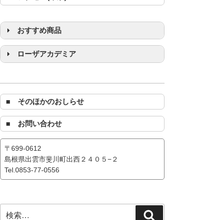
おすすめ商品
浄化グッズ
ローザアカデミア
■ そのほかのおしらせ
■ お問い合わせ
〒699-0612
島根県出雲市斐川町出西２４０５−２
Tel.0853-77-0556
検
検
索: