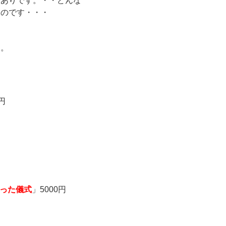
もありです。・・どんな
ものです・・・
す。
0円
った儀式
」5000円