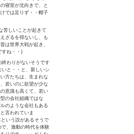
ンの寝室が北向きで、と
だけでは足りず・・帽子
んな苦しいことが起きて
変えざるを得ないし、も
、昔は世界大戦が起き、
すね・・)
の終わりがないそうです
ないと・・と、新しいシ
若い方たちは、生まれな
ら、若いのに欲望が少な
配の意識も高くて、若い
ド型の会社組織ではな
デルのような会社もある
ると言われていま
年という説があるそうで
なので、激動の時代を体験