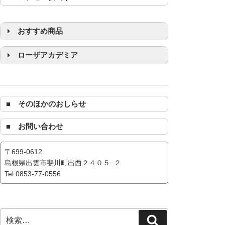
おすすめ商品
浄化グッズ
ローザアカデミア
■ そのほかのおしらせ
■ お問い合わせ
〒699-0612
島根県出雲市斐川町出西２４０５−２
Tel.0853-77-0556
検
検
索: