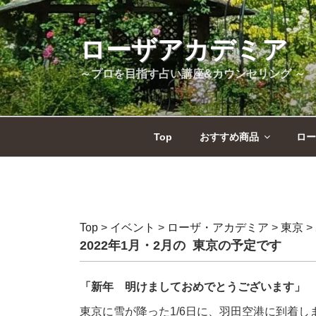
コ
ン
テ
ローザアカデミア
ン
～プロを目指す占い講座&カウンセリング ～
ツ
へ
ス
キ
Top
おすすめ商品
ロー
ッ
プ
Top
>
イベント
>
ローザ・アカデミア
>
東京
>
2022年1月・2月の 東京の予定です
「新年 明けましておめでとうございます
東京に雪が降った1/6日に、羽田空港に到着し