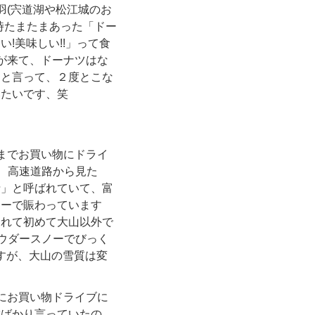
羽(宍道湖や松江城のお
時たまたまあった「ドー
!美味しい!!」って食
が来て、ドーナツはな
!」と言って、２度とこな
みたいです、笑
までお買い物にドライ
に、高速道路から見た
士」と呼ばれていて、富
キーで賑わっています
まれて初めて大山以外で
パウダースノーでびっく
ですが、大山の雪質は変
にお買い物ドライブに
満ばかり言っていたの