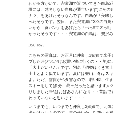
わかる方がいて、宍道湖で近づいてきた白鳥2
堀には、越冬しない白鳥が通年います)にその
ナツ」をあげたそうなんです。白鳥が「美味しい
べたそうです。翌日、また宍道湖に2羽の白鳥
いから「食パン」をあげたら「ぺっ!!マズっ!
かったそうです・・・宍道湖の白鳥は、贅沢
DSC_0623
こちらの写真は、お正月に仲良し3姉妹で米子
ブした時(どれだけお買い物に行くの・・笑)
「大山だいせん」です。別名「伯耆ほうき富
士山とよく似ています。夏には登山、冬はス
よ。ただ、雪質がベタ雪なので、若い時、生
スキーをして(多分、蔵王だったと思います)
りしました!!私はおばあさんになり・・昔話
わっていないと思います・・・
いつまでも、いつまでも仲良し3姉妹で、元気
出かけたいものです。年のせいか、以前は不