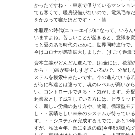
かったですね・・東京で借りているマンショ
ても寒くて、暖房設備がないので、電気毛布
をかぶって寝たほどです・・・笑
水瓶座の時代(ニューエイジ)になって、いろ
いますよね。苦しいことが起きると、意識を
っと愛のある時代のために、世界同時進行で
今はコロナが感染拡大しました。(すごく過激で
資本主義がどんどん進んで、(お金には、欲望
から・・)富が集中しすぎているので、分配し
ステムを模索中みたいです。今の進んでいる
がらに私達とは違って、魂のレベルが高いか
い、コントロールできる・・気がします。分
起業家として成功している方には、ピラミッ
く、新しい労働のあり方や、物流、循環型モ
し・・素晴らしい未来のシステムが待ってい
す。・・システムが完成するまでに、あと18
すが、私は今年、既に引退の歳(今年65歳!!)