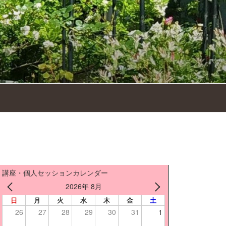
講座・個人セッションカレンダー
2026年 8月
日
月
火
水
木
金
土
26
27
28
29
30
31
1