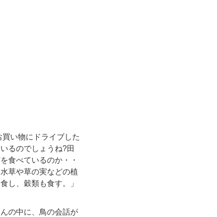
お買い物にドライブした
いるのでしょうね?田
何を食べているのか・・
る水草や草の実などの植
も食し、穀類も食す。」
さんの中に、鳥の会話が