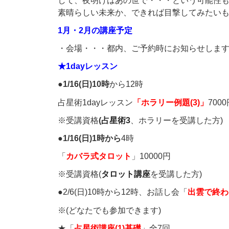
して、夜明けはあの世で・・・という可能性
素晴らしい未来か、できれば目撃してみたい
1月・2月の講座予定
・会場・・・都内、ご予約時にお知らせしま
★1dayレッスン
●
1/16(日)10時
から12時
占星術1dayレッスン
「ホラリー例題(3)」
700
※受講資格
(
占星術3
、ホラリーを受講した方)
●
1/16(日)1時から
4時
「
カバラ式タロット
」10000円
※受講資格(
タロット講座
を受講した方)
●2/6(日)10時から12時、お話し会「
出雲で終わ
※(どなたでも参加できます)
★「
占星術講座(1)基礎
」全7回