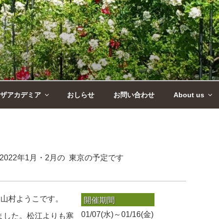
ザアカデミア
おしらせ
お問い合わせ
About us
2022年1月・2月の 東京の予定です
」
山村ようこです。
開催期間
01/07(水)～01/16(金)
ました。松江よりも寒