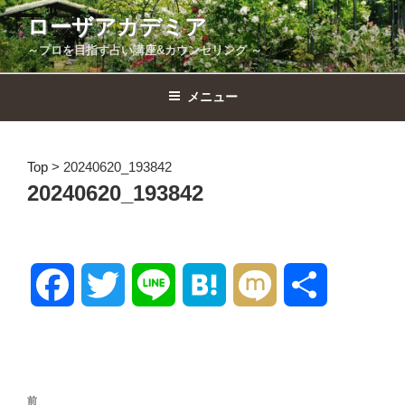
コ
ローザアカデミア
ン
～プロを目指す占い講座&カウンセリング ～
テ
ン
ツ
メニュー
へ
ス
キ
Top
>
20240620_193842
ッ
20240620_193842
プ
F
T
L
H
M
共
a
w
i
a
i
有
c
i
n
t
x
投
前
前