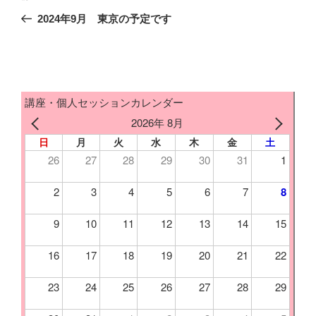
稿
e
t
e
e
i
の
2024年9月 東京の予定です
ナ
投
b
t
n
ビ
稿
ゲ
o
e
a
ー
講座・個人セッションカレンダー
シ
o
r
2026年 8月
ョ
日
月
火
水
木
金
土
k
ン
26
27
28
29
30
31
1
2
3
4
5
6
7
8
9
10
11
12
13
14
15
16
17
18
19
20
21
22
23
24
25
26
27
28
29