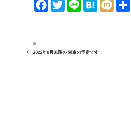
F
T
L
H
M
a
w
i
a
i
c
i
n
t
x
投
前
前
e
t
e
e
i
稿
の
2022年6月以降の 東京の予定です
投
ナ
b
t
n
稿
ビ
o
e
a
ゲ
o
r
ー
シ
k
ョ
ン