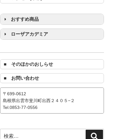
おすすめ商品
浄化グッズ
ローザアカデミア
■ そのほかのおしらせ
■ お問い合わせ
〒699-0612
島根県出雲市斐川町出西２４０５−２
Tel.0853-77-0556
検
検
索: