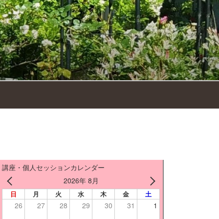
講座・個人セッションカレンダー
2026年 8月
日
月
火
水
木
金
土
26
27
28
29
30
31
1