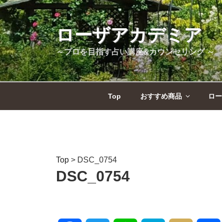
コ
ン
テ
ローザアカデミア
ン
～プロを目指す占い講座&カウンセリング ～
ツ
へ
ス
キ
Top
おすすめ商品
ロー
ッ
プ
Top
>
DSC_0754
DSC_0754