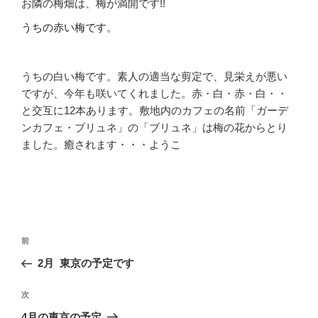
お隣の梅畑は、梅が満開です!!
うちの赤い梅です。
うちの白い梅です。素人の適当な剪定で、見栄えが悪い
ですが、今年も咲いてくれました。赤・白・赤・白・・
と交互に12本あります。敷地内のカフェの名前「ガーデ
ンカフェ・ブリュネ」の「ブリュネ」は梅の花からとり
ました。癒されます・・・ようこ
前
2月 東京の予定です
次
次
の
4月の東京の予定