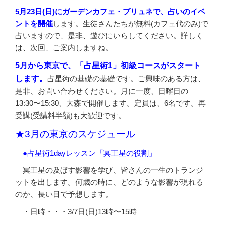
ー
5月23日(日)にガーデンカフェ・ブリュネで、占いのイベ
シ
ントを開催
します。生徒さんたちが無料(カフェ代のみ)で
ョ
占いますので、是非、遊びにいらしてください。詳しく
ン
は、次回、ご案内しますね。
5月から東京で、「占星術1」初級コースがスタート
します。
占星術の基礎の基礎です。ご興味のある方は、
是非、お問い合わせください。月に一度、日曜日の
13:30〜15:30、大森で開催します。定員は、6名です。再
受講(受講料半額)も大歓迎です。
★3月の東京のスケジュール
●占星術1dayレッスン「冥王星の役割」
冥王星の及ぼす影響を学び、皆さんの一生のトランジ
ットを出します。何歳の時に、どのような影響が現れる
のか、長い目で予想します。
・日時・・・3/7日(日)13時〜15時