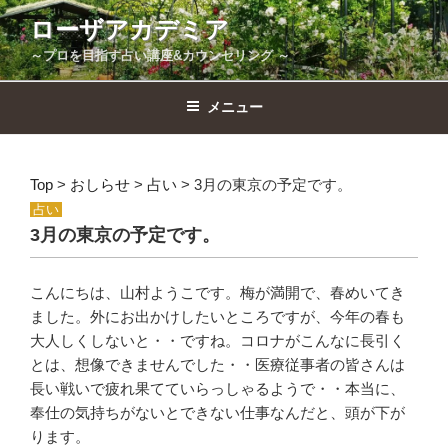
コ
ローザアカデミア
ン
～プロを目指す占い講座&カウンセリング ～
テ
ン
ツ
メニュー
へ
ス
キ
Top
>
おしらせ
>
占い
>
3月の東京の予定です。
ッ
占い
プ
3月の東京の予定です。
こんにちは、山村ようこです。梅が満開で、春めいてき
投
ました。外にお出かけしたいところですが、今年の春も
前
大人しくしないと・・ですね。コロナがこんなに長引く
稿
の
とは、想像できませんでした・・医療従事者の皆さんは
ナ
投
長い戦いで疲れ果てていらっしゃるようで・・本当に、
ビ
稿
奉仕の気持ちがないとできない仕事なんだと、頭が下が
ゲ
ります。