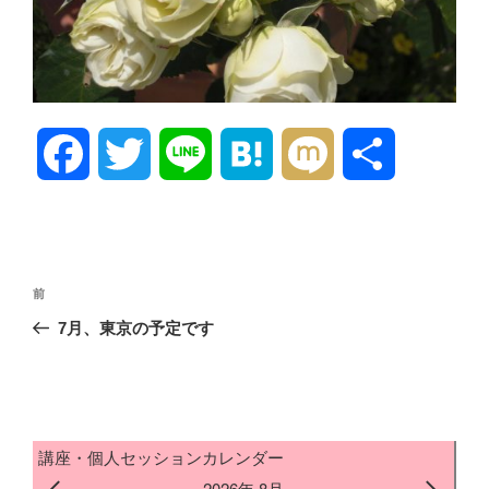
F
T
L
H
M
共
a
w
i
a
i
有
c
i
n
t
x
投
前
前
稿
e
t
e
e
i
の
7月、東京の予定です
ナ
投
b
t
n
ビ
稿
ゲ
o
e
a
ー
講座・個人セッションカレンダー
シ
o
r
2026年 8月