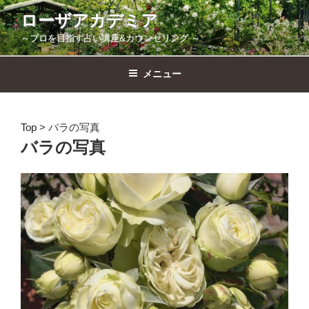
コ
ローザアカデミア
ン
～プロを目指す占い講座&カウンセリング ～
テ
ン
ツ
メニュー
へ
ス
キ
Top
>
バラの写真
ッ
バラの写真
プ